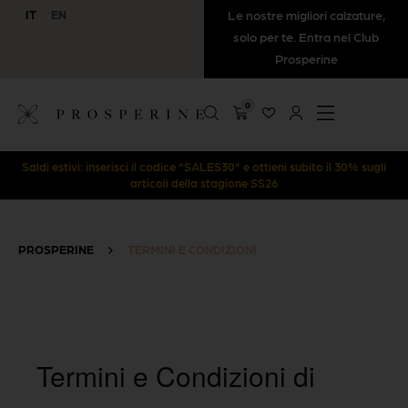
IT
EN
Le nostre migliori calzature,
solo per te. Entra nel Club
Prosperine
0
Saldi estivi: inserisci il codice "SALES30" e ottieni subito il 30% sugli
articoli della stagione SS26
PROSPERINE
>
TERMINI E CONDIZIONI
Termini e Condizioni di