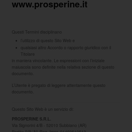
www.prosperine.it
Questi Termini disciplinano
l’utilizzo di questo Sito Web e
qualsiasi altro Accordo o rapporto giuridico con il
Titolare
in maniera vincolante. Le espressioni con l’iniziale
maiuscola sono definite nella relativa sezione di questo
documento.
L’Utente è pregato di leggere attentamente questo
documento.
Questo Sito Web è un servizio di:
PROSPERINE S.R.L.
Via Signorini 4/B - 52010 Subbiano (AR)
Partita IVA/ N° Reg. Impr. 01469510513