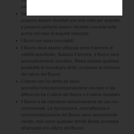
parziale;
Salvo ove diversamente specificato, i Buoni monouso
possono essere riscattati una sola volta per acquisto
e possono pertanto essere riscattati una sola volta
anche nel caso di acquisti rateizzati;
I Buoni non sono cumulabili;
Il Buono deve essere utilizzato entro il termine di
validità specificato. Scaduto il termine, il Buono sarà
automaticamente annullato. Resta esclusa qualsiasi
possibilità di rivendicare diritti, compreso al rimborso
del valore del Buono;
L’Utente non ha diritto ad alcun
accredito/rimborso/compensazione nel caso vi sia
differenza tra il valore del Buono e il valore riscattato;
Il Buono è da intendersi esclusivamente ad uso non
commerciale. La riproduzione, contraffazione e
commercializzazione del Buono sono severamente
vietate, così come qualsiasi attività illecita connessa
all’acquisto e/o utilizzo del Buono.