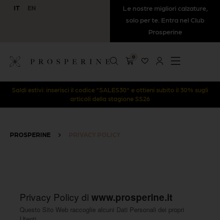
IT
EN
Le nostre migliori calzature,
solo per te. Entra nel Club
Prosperine
0
Saldi estivi: inserisci il codice "SALES30" e ottieni subito il 30% sugli
articoli della stagione SS26
PROSPERINE
>
PRIVACY POLICY
Privacy Policy di
www.prosperine.it
Questo Sito Web raccoglie alcuni Dati Personali dei propri
Utenti.