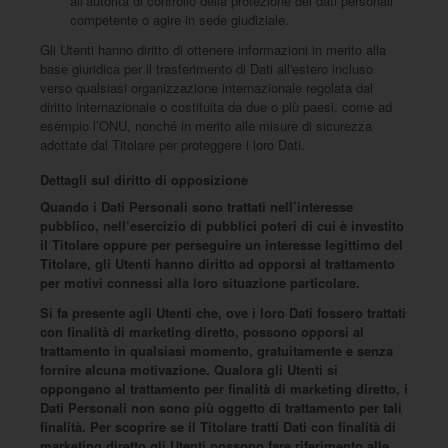
all’autorità di controllo della protezione dei dati personali
competente o agire in sede giudiziale.
Gli Utenti hanno diritto di ottenere informazioni in merito alla
base giuridica per il trasferimento di Dati all'estero incluso
verso qualsiasi organizzazione internazionale regolata dal
diritto internazionale o costituita da due o più paesi, come ad
esempio l’ONU, nonché in merito alle misure di sicurezza
adottate dal Titolare per proteggere i loro Dati.
Dettagli sul diritto di opposizione
Quando i Dati Personali sono trattati nell’interesse
pubblico, nell’esercizio di pubblici poteri di cui è investito
il Titolare oppure per perseguire un interesse legittimo del
Titolare, gli Utenti hanno diritto ad opporsi al trattamento
per motivi connessi alla loro situazione particolare.
Si fa presente agli Utenti che, ove i loro Dati fossero trattati
con finalità di marketing diretto, possono opporsi al
trattamento in qualsiasi momento, gratuitamente e senza
fornire alcuna motivazione. Qualora gli Utenti si
oppongano al trattamento per finalità di marketing diretto, i
Dati Personali non sono più oggetto di trattamento per tali
finalità. Per scoprire se il Titolare tratti Dati con finalità di
marketing diretto gli Utenti possono fare riferimento alle