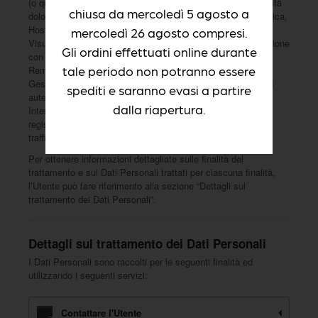
(o quelli di Utenti o di terze parti), individuare eventuali attività
chiusa da mercoledì 5 agosto a
dolose o fraudolente, nonché per le seguenti finalità: Statistica,
Hosting ed infrastruttura backend, Protezione dallo SPAM,
mercoledì 26 agosto compresi.
Visualizzazione di contenuti da piattaforme esterne, Interazione
Gli ordini effettuati online durante
con social network e piattaforme esterne, Pubblicità,
tale periodo non potranno essere
Remarketing e behavioral targeting, Contattare l'Utente,
Gestione dei tag, Gestione dei pagamenti, Registrazione ed
spediti e saranno evasi a partire
autenticazione fornite direttamente da questo Sito Web,
dalla riapertura.
Interazione con le piattaforme di live chat, Heat mapping e
registrazione sessioni e Ottimizzazione e distribuzione del
traffico.
Per ottenere informazioni dettagliate sulle finalità del
trattamento e sui Dati Personali trattati per ciascuna finalità,
l’Utente può fare riferimento alla sezione “Dettagli sul
trattamento dei Dati Personali”.
Dettagli sul trattamento dei Dati Personali
I Dati Personali sono raccolti per le seguenti finalità ed
utilizzando i seguenti servizi:
Contattare l'Utente