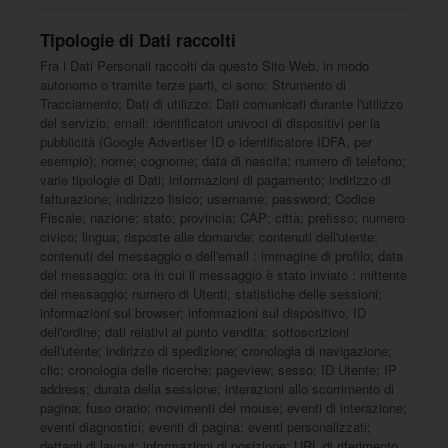
Tipologie di Dati raccolti
Fra i Dati Personali raccolti da questo Sito Web, in modo
autonomo o tramite terze parti, ci sono: Strumento di
Tracciamento; Dati di utilizzo; Dati comunicati durante l'utilizzo
del servizio; email; identificatori univoci di dispositivi per la
pubblicità (Google Advertiser ID o identificatore IDFA, per
esempio); nome; cognome; data di nascita; numero di telefono;
varie tipologie di Dati; informazioni di pagamento; indirizzo di
fatturazione; indirizzo fisico; username; password; Codice
Fiscale; nazione; stato; provincia; CAP; città; prefisso; numero
civico; lingua; risposte alle domande; contenuti dell'utente;
contenuti del messaggio o dell'email ; immagine di profilo; data
del messaggio; ora in cui il messaggio è stato inviato ; mittente
del messaggio; numero di Utenti; statistiche delle sessioni;
informazioni sul browser; informazioni sul dispositivo; ID
dell'ordine; dati relativi al punto vendita; sottoscrizioni
dell'utente; indirizzo di spedizione; cronologia di navigazione;
clic; cronologia delle ricerche; pageview; sesso; ID Utente; IP
address; durata della sessione; interazioni allo scorrimento di
pagina; fuso orario; movimenti del mouse; eventi di interazione;
eventi diagnostici; eventi di pagina; eventi personalizzati;
dettagli di layout; informazioni di posizione; URL di riferimento.