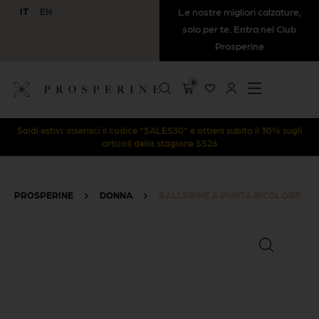
IT
EN
Le nostre migliori calzature,
solo per te. Entra nel Club
Prosperine
0
Saldi estivi: inserisci il codice "SALES30" e ottieni subito il 30% sugli
articoli della stagione SS26
PROSPERINE
>
DONNA
>
BALLERINE A PUNTA BICOLORE