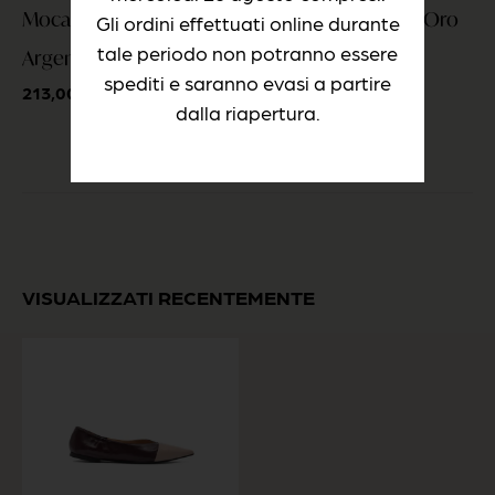
Mocassino Paillettes
Ballerina Laminato Oro
Gli ordini effettuati online durante
tale periodo non potranno essere
Argento
Chiaro
spediti e saranno evasi a partire
213,00
€
222,00
€
IVA inclusa
IVA inclusa
dalla riapertura.
VISUALIZZATI RECENTEMENTE