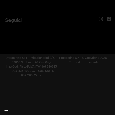
Seguici
Prosperine S.r.l. – Via Signorini 4/B -
Prosperine S.r.l. © Copyright 2026 |
52010 Subbiano (AR) – Reg.
Tutti i diritti riservati.
Imp/Cod. Fisc./P.IVA IT01469510513
- REA AR-107556 - Cap. Soc. €
862.285,35 i.v.