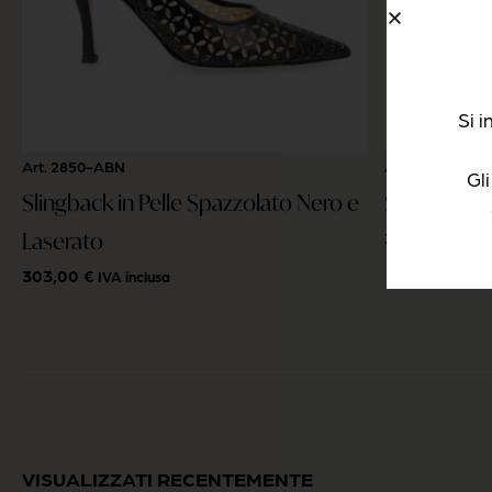
Si 
Art. 2850-ABN
Art. 2862-GCH
Gl
Slingback in Pelle Spazzolato Nero e
Slingback 
Laserato
269,00
€
IVA i
303,00
€
IVA inclusa
VISUALIZZATI RECENTEMENTE