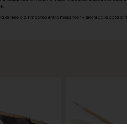
e.
ra di reso o di rimborso entro massimo 14 giorni dalla data di ri