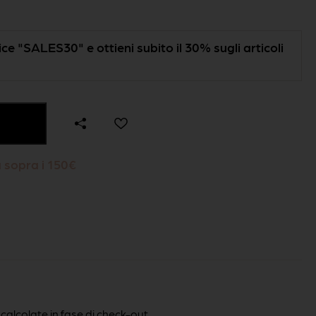
odice "SALES30" e ottieni subito il 30% sugli articoli
a sopra i 150€
 calcolate in fase di check-out