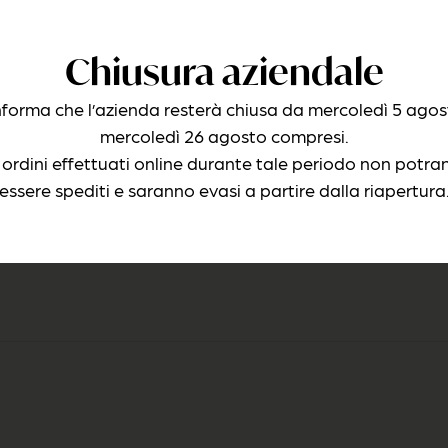
Chiusura aziendale
informa che l’azienda resterà chiusa da mercoledì 5 agos
mercoledì 26 agosto compresi.
Art. 2821-NWH
i ordini effettuati online durante tale periodo non potra
Nappa Marrone
Slingback Nappa Bianca
essere spediti e saranno evasi a partire dalla riapertura
278,00
€
nclusa
IVA inclusa