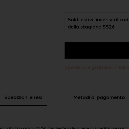
Saldi estivi: inserisci il c
della stagione SS26
Aggiungi al carrello
Spedizione gratuita in Itali
Spedizioni e resi
Metodi di pagamento
e gratuita sopra i 150€. Per l’estero le spese di spedizione sono