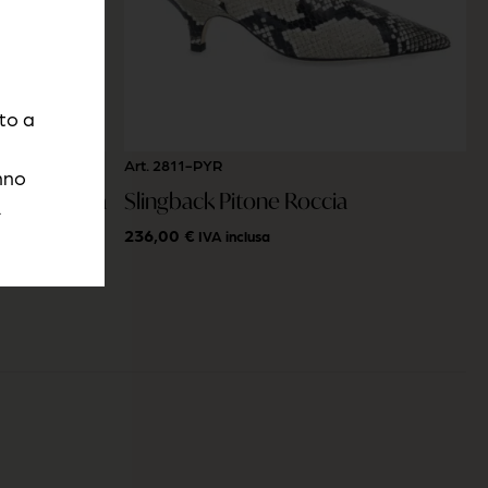
to a
Art. 2811-PYR
nno
 Con Catena
Slingback Pitone Roccia
.
236,00
€
IVA inclusa