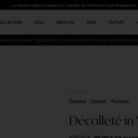
Le nostre migliori calzature, solo per te. Entra nel Club Prosperine
COLLECTION
SS26
AW25-26
SS25
OUTLET
: inserisci il codice "SALES30" e ottieni subito il 30% sugli articoli della 
ART.
7222
Donna
Outlet
Pumps
Décolleté in
179,00
€
99,00
€
IVA inclusa