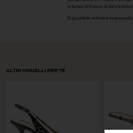
in base al Paese di destinazion
È possibile attivare la procedu
ALTRI MODELLI PER TE