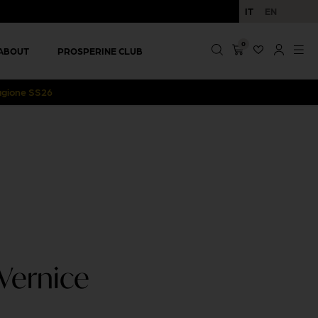
IT
EN
0
ABOUT
PROSPERINE CLUB
stagione SS26
 Vernice