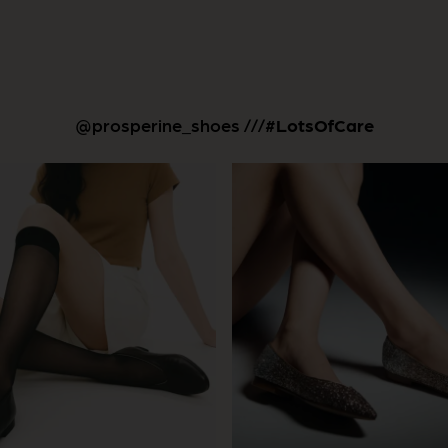
@prosperine_shoes ///
#LotsOfCare