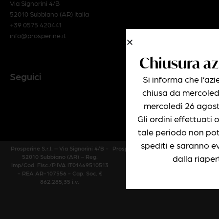
Via Signorini 4/B
52010 Subbiano (AR) Italia
+39 0575 420441
info@prosperine.it
Chiusura az
Seguici
Si informa che l’az
chiusa da mercoled
mercoledì 26 agos
Gli ordini effettuati
tale periodo non po
spediti e saranno ev
Prosperine S.r.l. – Via Signorini 4/B -
Prosperine S.r.l. © Copyright 2026 |
dalla riaper
52010 Subbiano (AR) – Reg.
Tutti i diritti riservati.
Imp/Cod. Fisc./P.IVA IT01469510513
- REA AR-107556 - Cap. Soc. €
862.285,35 i.v.