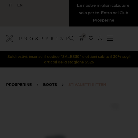
IT
EN
Le nostre migliori calzature,
solo per te. Entra nel Club
Prosperine
0
Saldi estivi: inserisci il codice "SALES30" e ottieni subito il 30% sugli
articoli della stagione SS26
PROSPERINE
>
BOOTS
>
STIVALETTI KITTEN