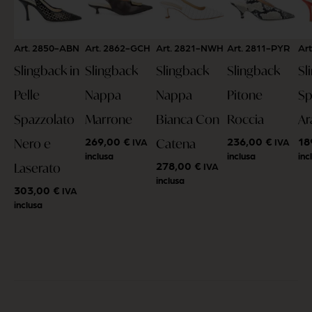
Art. 2850-ABN
Art. 2862-GCH
Art. 2821-NWH
Art. 2811-PYR
Ar
Slingback in
Slingback
Slingback
Slingback
Sl
Pelle
Nappa
Nappa
Pitone
Sp
Spazzolato
Marrone
Bianca Con
Roccia
Ar
269,00
€
236,00
€
18
Nero e
Catena
IVA
IVA
inclusa
inclusa
inc
278,00
€
Laserato
IVA
inclusa
303,00
€
IVA
inclusa